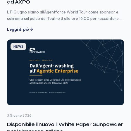
ad AXPO
L’11 Giugno siamo all’Agentforce World Tour come sponsor e
saliremo sul palco del Teatro 3 alle ore 16.00 per raccontare,
insieme ad AXPO, come un grande player del settore energy ha
Leggi di più
trasformato in modo radicale la gestione del recupero crediti.
Teatro 3 – ore 16.00 Il settore energy è uno di quelli in cui la […]
NEWS
3 Giugno 2026
Disponibile il nuovo il White Paper Gunpowder