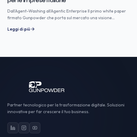
per le imprese italiane
Dall’Agent-Washing all’Agentic Enterprise Il primo white paper
firmato Gunpowder che porta sul mercato una visione
concreta, fresca e innovativa dell’orchestrazione agentica per
Leggi di più
le aziende italiane nel 2026. Mentre il mercato confonde
chatbot evoluti, workflow automatizzati e veri sistemi agentici,
questo white paper fa chiarezza sul percorso che conduce
dall’Agent-Washing all’Agentic Enterprise: un nuovo paradigma
organizzativo […]
Partner tecnologico per la trasformazione digitale. Soluzioni
innovative per far crescere il tuo business.