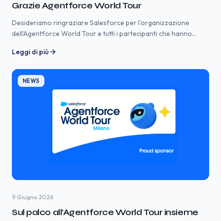
Grazie Agentforce World Tour
Desideriamo ringraziare Salesforce per l’organizzazione
dell’Agentforce World Tour e tutti i partecipanti che hanno
contribuito a rendere l’evento un’importante occasione di
Leggi di più
crescita e confronto. La giornata ci ha permesso di
approfondire le più recenti evoluzioni dell’ecosistema
Salesforce e di esplorare il potenziale di Agentforce, la nuova
NEWS
generazione di agenti AI pensata per supportare persone e […]
9 Giugno 2026
Sul palco all’Agentforce World Tour insieme