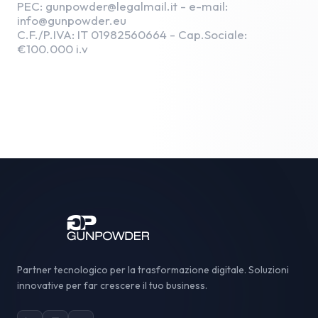
PEC: gunpowder@legalmail.it - e-mail:
info@gunpowder.eu
C.F./P.IVA: IT 01982560664 - Cap.Sociale:
€100.000 i.v
Partner tecnologico per la trasformazione digitale. Soluzioni
innovative per far crescere il tuo business.